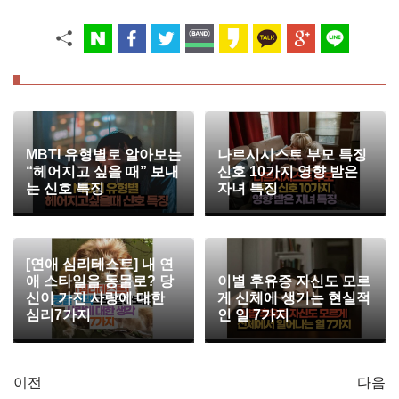
MBTI 유형별로 알아보는
나르시시스트 부모 특징
“헤어지고 싶을 때” 보내
신호 10가지 영향 받은
는 신호 특징
자녀 특징
[연애 심리테스트] 내 연
애 스타일을 동물로? 당
이별 후유증 자신도 모르
신이 가진 사랑에 대한
게 신체에 생기는 현실적
심리7가지
인 일 7가지
이전
다음