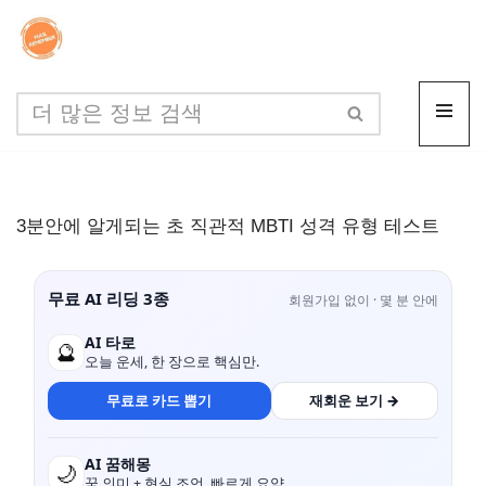
콘
텐
츠
로
건
너
3분안에 알게되는 초 직관적 MBTI 성격 유형 테스트
뛰
기
무료 AI 리딩 3종
회원가입 없이 · 몇 분 안에
AI 타로
🔮
오늘 운세, 한 장으로 핵심만.
무료로 카드 뽑기
재회운 보기 →
AI 꿈해몽
🌙
꿈 의미 + 현실 조언, 빠르게 요약.