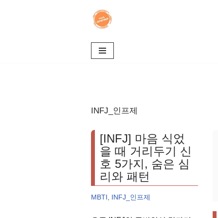
콘
텐
츠
로
건
너
뛰
INFJ_인프제
기
[INFJ] 마음 식었
을 때 거리두기 신
호 5가지, 숨은 심
리와 패턴
MBTI
,
INFJ_인프제