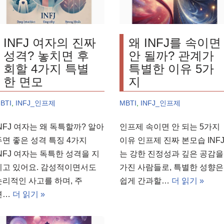
INFJ 여자의 진짜
왜 INFJ를 속이면
성격? 놓치면 후
안 될까? 관계가
회할 4가지 특별
특별한 이유 5가
한 면모
지
BTI
,
INFJ_인프제
MBTI
,
INFJ_인프제
INFJ 여자는 왜 독특할까? 알아
인프제 속이면 안 되는 5가지
두면 좋은 성격 특징 4가지
이유 인프제 진짜 본모습 INF
INFJ 여자는 독특한 성격을 지
는 강한 진정성과 깊은 공감을
니고 있어요. 감성적이면서도
가진 사람들로, 특별한 성향은
논리적인 사고를 하며, 주
쉽게 간과할…
더 읽기 »
변…
더 읽기 »