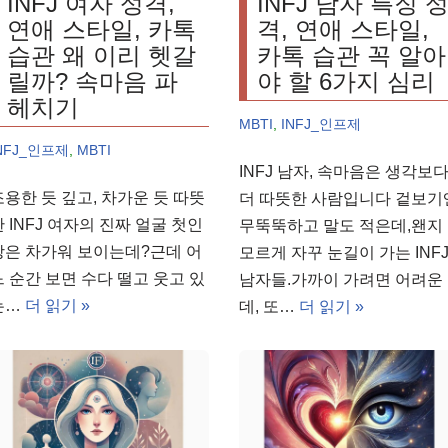
INFJ 여자 성격,
INFJ 남자 특징 
연애 스타일, 카톡
격, 연애 스타일,
습관 왜 이리 헷갈
카톡 습관 꼭 알아
릴까? 속마음 파
야 할 6가지 심리
헤치기
MBTI
,
INFJ_인프제
NFJ_인프제
,
MBTI
INFJ 남자, 속마음은 생각보
조용한 듯 깊고, 차가운 듯 따뜻
더 따뜻한 사람입니다 겉보기
한 INFJ 여자의 진짜 얼굴 첫인
무뚝뚝하고 말도 적은데,왠지
상은 차가워 보이는데?근데 어
모르게 자꾸 눈길이 가는 INF
느 순간 보면 수다 떨고 웃고 있
남자들.가까이 가려면 어려운
는…
더 읽기 »
데, 또…
더 읽기 »