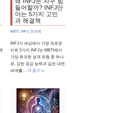
성
왜 INFJ는 자꾸 힘
들어할까? INFJ만
아는 5가지 고민
과 해결책
MBTI
,
INFJ_인프제
다
INFJ가 세상에서 가장 외로운
엔
이유 5가지 INFJ는 MBTI에서
가장 희귀한 성격 유형 중 하나
J
로, 강한 공감 능력과 깊은 내면
세계를…
더 읽기 »