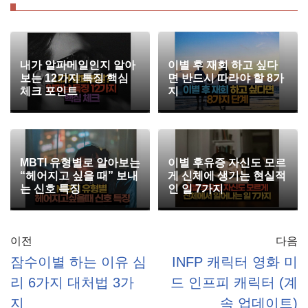
내가 알파메일인지 알아
이별 후 재회 하고 싶다
보는 12가지 특징 핵심
면 반드시 따라야 할 8가
체크 포인트
지
MBTI 유형별로 알아보는
이별 후유증 자신도 모르
“헤어지고 싶을 때” 보내
게 신체에 생기는 현실적
는 신호 특징
인 일 7가지
이전
다음
잠수이별 하는 이유 심
INFP 캐릭터 영화 미
리 6가지 대처법 3가
드 인프피 캐릭터 (계
지
속 업데이트)