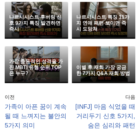
나르시시스트 후버링 신
나르시시스트 특징 11가
호 9가지 특징 발견하면
지 연애 패턴 보이면 즉
즉시
시 도망쳐
가장 충동적인 성격을 가
진 MBTI 유형 순위 TOP
이별 후 재회 가장 궁금
은 누구?
한 7가지 Q&A 재회 방법
이전
다음
가족이 아픈 꿈이 계속
[INFJ] 마음 식었을 때
될 때 느껴지는 불안의
거리두기 신호 5가지,
5가지 의미
숨은 심리와 패턴