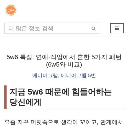
콘
텐
츠
로
건
5w6 특징: 연애·직업에서 흔한 5가지 패턴
너
(6w5와 비교)
뛰
애니어그램
,
에니어그램 5번
기
지금 5w6 때문에 힘들어하는
당신에게
요즘 자꾸 머릿속으로 생각이 꼬이고, 관계에서