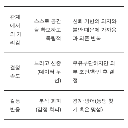
관계
스스로 공간
신뢰 기반의 의지와
에서
을 확보하고
불안 때문에 가까움
의 거
독립적
과 의존 반복
리감
느리고 신중
우유부단하지만 외
결정
(데이터 우
부 조언/확인 후 결
속도
선)
정
갈등
분석·회피
경계·방어(동맹 찾
반응
(감정 회피)
기 혹은 맞섬)