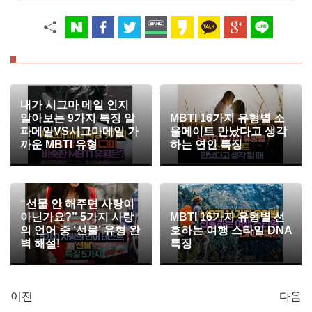
내가 시그마 메일 인지
알아보는 9가지 특징 알
MBTI 16가지 유형별 소
파메일VS시그마메일 가
울메이트 만났다고 생각
까운 MBTI 유형
하는 연인 특징
“선물 안 해주면 사랑이
아닌가요?” 5가지 사랑
MBTI 16가지 유형별 선
의 언어 중 ‘선물’ 유형 완
호하는 여행 스타일 DNA
벽 해설!
특징
이전
다음