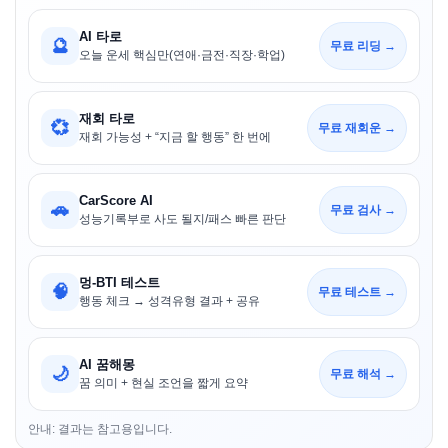
AI 타로
🔮
무료 리딩 →
오늘 운세 핵심만(연애·금전·직장·학업)
재회 타로
💞
무료 재회운 →
재회 가능성 + “지금 할 행동” 한 번에
CarScore AI
🚗
무료 검사 →
성능기록부로 사도 될지/패스 빠른 판단
멍-BTI 테스트
🧠
무료 테스트 →
행동 체크 → 성격유형 결과 + 공유
AI 꿈해몽
🌙
무료 해석 →
꿈 의미 + 현실 조언을 짧게 요약
안내: 결과는 참고용입니다.