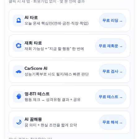
클릭 시 새 탭 · 회원가입 없이 · 몇 분 안에 결과
AI 타로
🔮
무료 리딩 →
오늘 운세 핵심만(연애·금전·직장·학업)
재회 타로
💞
무료 재회운 →
재회 가능성 + “지금 할 행동” 한 번에
CarScore AI
🚗
무료 검사 →
성능기록부로 사도 될지/패스 빠른 판단
멍-BTI 테스트
🧠
무료 테스트 →
행동 체크 → 성격유형 결과 + 공유
AI 꿈해몽
🌙
무료 해석 →
꿈 의미 + 현실 조언을 짧게 요약