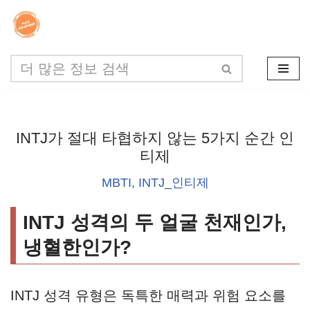
콘
텐
츠
로
건
INTJ가 절대 타협하지 않는 5가지 순간 인
너
티제
뛰
MBTI
,
INTJ_인티제
기
INTJ 성격의 두 얼굴 천재인가,
냉혈한인가?
INTJ 성격 유형은 독특한 매력과 위험 요소를