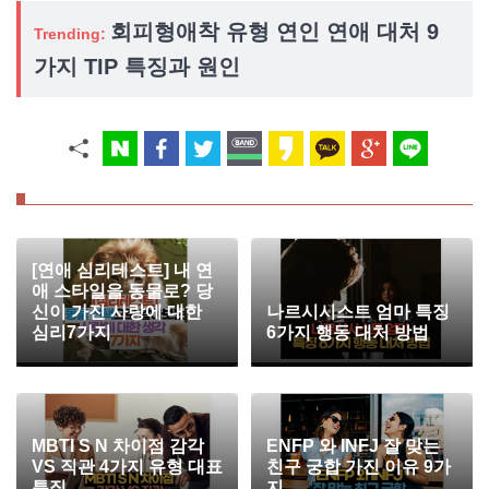
회피형애착 유형 연인 연애 대처 9
Trending:
가지 TIP 특징과 원인
[연애 심리테스트] 내 연
애 스타일을 동물로? 당
신이 가진 사랑에 대한
나르시시스트 엄마 특징
심리7가지
6가지 행동 대처 방법
MBTI S N 차이점 감각
ENFP 와 INFJ 잘 맞는
VS 직관 4가지 유형 대표
친구 궁합 가진 이유 9가
특징
지