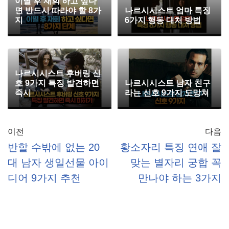
이별 후 재회 하고 싶다
면 반드시 따라야 할 8가
나르시시스트 엄마 특징
지
6가지 행동 대처 방법
나르시시스트 후버링 신
호 9가지 특징 발견하면
나르시시스트 남자 친구
즉시
라는 신호 9가지 도망쳐
이전
다음
반할 수밖에 없는 20
황소자리 특징 연애 잘
대 남자 생일선물 아이
맞는 별자리 궁합 꼭
디어 9가지 추천
만나야 하는 3가지