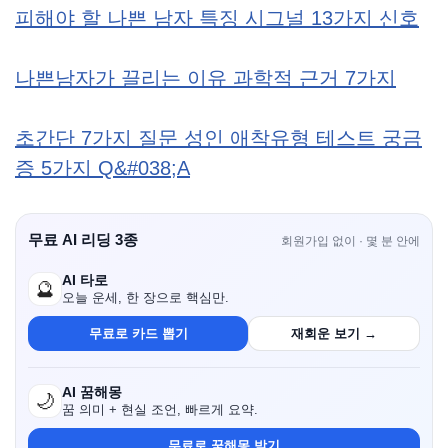
피해야 할 나쁜 남자 특징 시그널 13가지 신호
나쁜남자가 끌리는 이유 과학적 근거 7가지
초간단 7가지 질문 성인 애착유형 테스트 궁금
증 5가지 Q&#038;A
무료 AI 리딩 3종
회원가입 없이 · 몇 분 안에
AI 타로
🔮
오늘 운세, 한 장으로 핵심만.
무료로 카드 뽑기
재회운 보기 →
AI 꿈해몽
🌙
꿈 의미 + 현실 조언, 빠르게 요약.
무료로 꿈해몽 받기