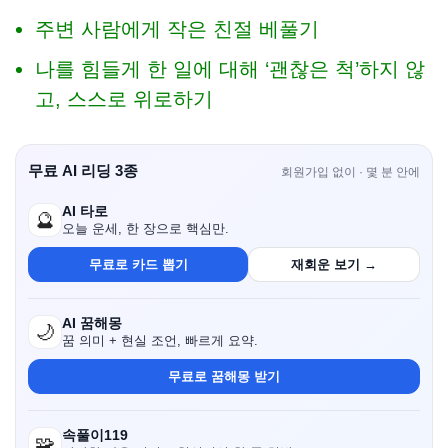
주변 사람에게 작은 친절 베풀기
나를 힘들게 한 일에 대해 ‘괜찮은 척’하지 않
고, 스스로 위로하기
무료 AI 리딩 3종
회원가입 없이 · 몇 분 안에
AI 타로
🔮
오늘 운세, 한 장으로 핵심만.
무료로 카드 뽑기
재회운 보기 →
AI 꿈해몽
🌙
꿈 의미 + 현실 조언, 빠르게 요약.
무료로 꿈해몽 받기
속풀이119
🧩