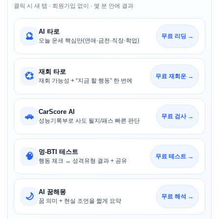
클릭 시 새 탭 · 회원가입 없이 · 몇 분 안에 결과
AI 타로
🔮
무료 리딩 →
오늘 운세 핵심만(연애·금전·직장·학업)
재회 타로
💞
무료 재회운 →
재회 가능성 + “지금 할 행동” 한 번에
CarScore AI
🚗
무료 검사 →
성능기록부로 사도 될지/패스 빠른 판단
멍-BTI 테스트
🧠
무료 테스트 →
행동 체크 → 성격유형 결과 + 공유
AI 꿈해몽
🌙
무료 해석 →
꿈 의미 + 현실 조언을 짧게 요약