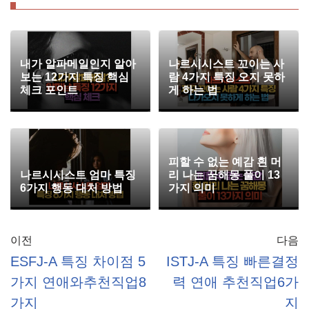
내가 알파메일인지 알아
나르시시스트 꼬이는 사
보는 12가지 특징 핵심
람 4가지 특징 오지 못하
체크 포인트
게 하는 법
피할 수 없는 예감 흰 머
나르시시스트 엄마 특징
리 나는 꿈해몽 풀이 13
6가지 행동 대처 방법
가지 의미
이전
다음
ESFJ-A 특징 차이점 5
ISTJ-A 특징 빠른결정
가지 연애와추천직업8
력 연애 추천직업6가
가지
지