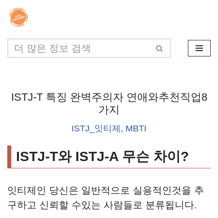
콘
텐
츠
로
건
ISTJ-T 특징 완벽주의자 연애와추천직업8
너
가지
뛰
ISTJ_잇티제
,
MBTI
기
ISTJ-T와 ISTJ-A 무슨 차이?
잇티제인 당신은 일반적으로 실용적인것을 추
구하고 신뢰할 수있는 사람들로 분류됩니다.