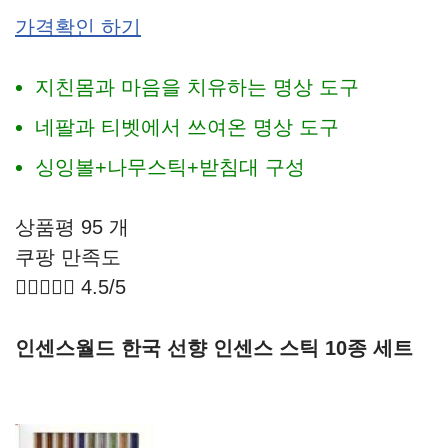
가격확인 하기
지친몸과 마음을 치유하는 명상 도구
네팔과 티벳에서 쓰여온 명상 도구
싱잉볼+나무스틱+받침대 구성
상품평 95 개
쿠팡 만족도





4.5/5
인센스월드 한국 선향 인센스 스틱 10종 세트