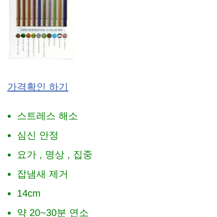
가격확인 하기
스트레스 해소
심신 안정
요가 , 명상 , 집중
잡냄새 제거
14cm
약 20~30분 연소