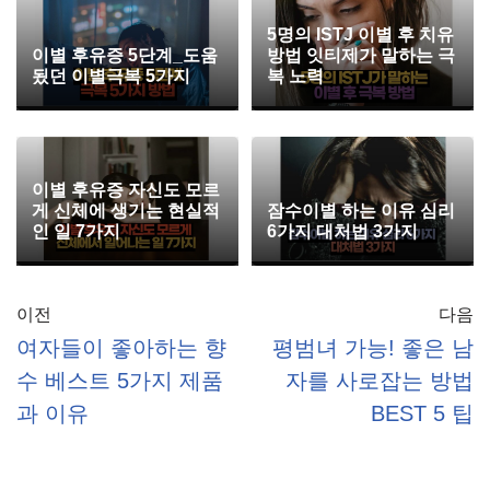
5명의 ISTJ 이별 후 치유
이별 후유증 5단계_도움
방법 잇티제가 말하는 극
됬던 이별극복 5가지
복 노력
이별 후유증 자신도 모르
게 신체에 생기는 현실적
잠수이별 하는 이유 심리
인 일 7가지
6가지 대처법 3가지
이전
다음
여자들이 좋아하는 향
평범녀 가능! 좋은 남
수 베스트 5가지 제품
자를 사로잡는 방법
과 이유
BEST 5 팁