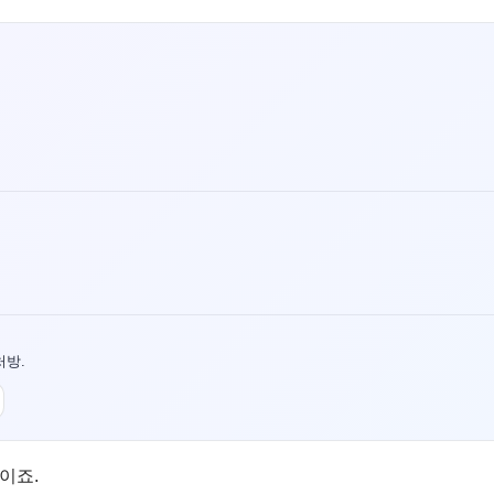
처방.
이죠.