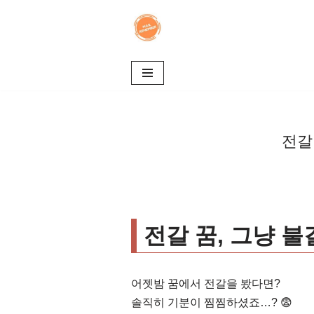
콘
텐
츠
로
건
너
전갈
뛰
기
전갈 꿈, 그냥 
어젯밤 꿈에서 전갈을 봤다면?
솔직히 기분이 찜찜하셨죠…? 😨