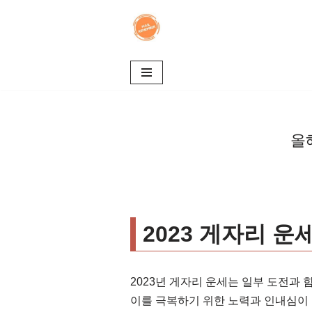
콘
텐
츠
로
건
너
올
뛰
기
2023 게자리 운세
2023년 게자리 운세는 일부 도전과 
이를 극복하기 위한 노력과 인내심이 