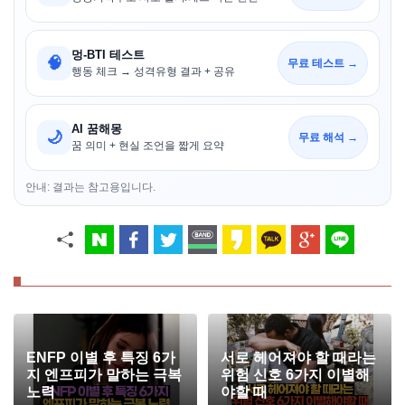
멍-BTI 테스트
🧠
무료 테스트 →
행동 체크 → 성격유형 결과 + 공유
AI 꿈해몽
🌙
무료 해석 →
꿈 의미 + 현실 조언을 짧게 요약
안내: 결과는 참고용입니다.
ENFP 이별 후 특징 6가
서로 헤어져야 할 때라는
지 엔프피가 말하는 극복
위험 신호 6가지 이별해
노력
야할 때