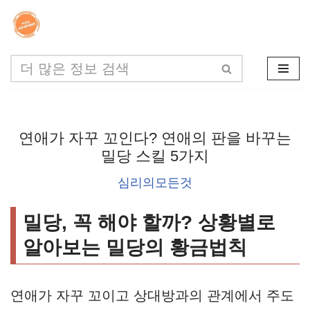
콘
텐
츠
로
건
연애가 자꾸 꼬인다? 연애의 판을 바꾸는
너
밀당 스킬 5가지
뛰
심리의모든것
기
밀당, 꼭 해야 할까? 상황별로
알아보는 밀당의 황금법칙
연애가 자꾸 꼬이고 상대방과의 관계에서 주도