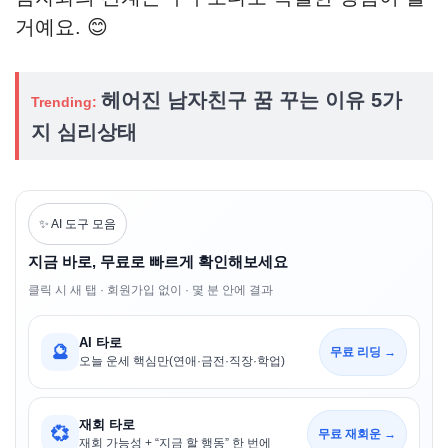
거예요. 😊
헤어진 남자친구 꿈 꾸는 이유 5가
Trending:
지 심리상태
✨ AI 도구 모음
지금 바로, 무료로 빠르게 확인해보세요
클릭 시 새 탭 · 회원가입 없이 · 몇 분 안에 결과
AI 타로
🔮
무료 리딩 →
오늘 운세 핵심만(연애·금전·직장·학업)
재회 타로
💞
무료 재회운 →
재회 가능성 + “지금 할 행동” 한 번에