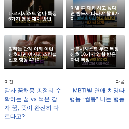
이별 후 재회 하고 싶다
나르시시스트 엄마 특징
면 반드시 따라야 할 8가
6가지 행동 대처 방법
지
썸타는 단계 이제 이런
나르시시스트 부모 특징
신호라면 여자의 스킨쉽
신호 10가지 영향 받은
신호 행동 4가지
자녀 특징
이전
다음
감자 꿈해몽 총정리 수
MBTI별 연애 치명타
확하는 꿈 vs 썩은 감
행동 “썸붕” 나는 행동
자 꿈, 뜻이 완전히 다
르다고?