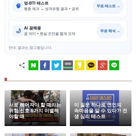
멍-BTI 테스트
🧠
무료 테스트 →
행동 체크 → 성격유형 결과 + 공유
AI 꿈해몽
🌙
무료 해석 →
꿈 의미 + 현실 조언을 짧게 요약
안내: 결과는 참고용입니다.
서로 헤어져야 할 때라는
이 질문 하나로 연인의
위험 신호 6가지 이별해
속마음을 알 수 있다?! 전
야할 때
생 심리 테스트