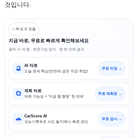
것입니다.
✨ AI 도구 모음
지금 바로, 무료로 빠르게 확인해보세요
클릭 시 새 탭 · 회원가입 없이 · 몇 분 안에 결과
AI 타로
🔮
무료 리딩 →
오늘 운세 핵심만(연애·금전·직장·학업)
재회 타로
💞
무료 재회운 →
재회 가능성 + “지금 할 행동” 한 번에
CarScore AI
🚗
무료 검사 →
성능기록부로 사도 될지/패스 빠른 판단