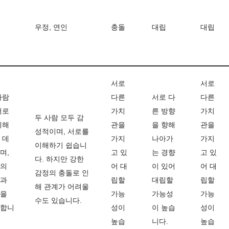
우정, 연인
충돌
대립
대립
서로
서로
사람
다른
서로 다
다른
서로
가치
른 방향
가치
두 사람 모두 감
이해
관을
을 향해
관을
성적이며, 서로를
 데
가지
나아가
가지
이해하기 쉽습니
며,
고 있
는 경향
고 있
다. 하지만 강한
의
어 대
이 있어
어 대
감정의 충돌로 인
과
립할
대립할
립할
해 관계가 어려울
을
가능
가능성
가능
수도 있습니다.
합니
성이
이 높습
성이
높습
니다.
높습