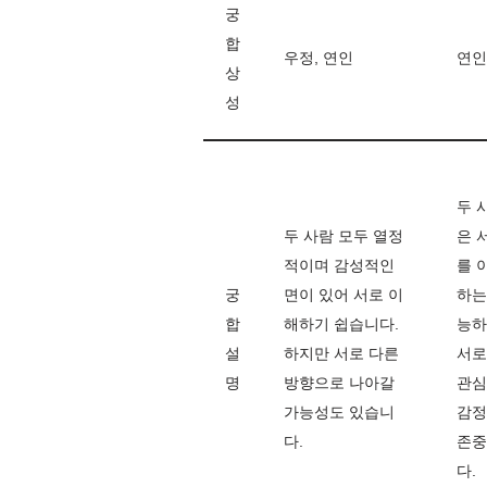
궁
합
우정, 연인
연인
상
성
두 
두 사람 모두 열정
은 
적이며 감성적인
를 
궁
면이 있어 서로 이
하는
합
해하기 쉽습니다.
능하
설
하지만 서로 다른
서로
명
방향으로 나아갈
관심
가능성도 있습니
감정
다.
존중
다.