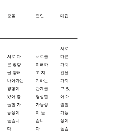
충돌
연인
대립
서로
서로 다
서로를
다른
른 방향
이해하
가치
을 향해
고 지
관을
나아가는
지하는
가지
경향이
관계를
고 있
있어 충
형성할
어 대
돌할 가
가능성
립할
능성이
이 높
가능
높습니
습니
성이
다.
다.
높습