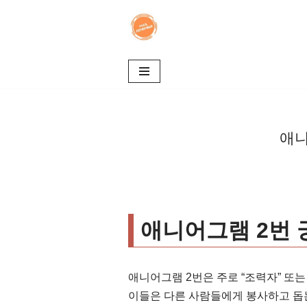
콘
텐
츠
로
건
너
애니
뛰
기
애니어그램 2번 
애니어그램 2번은 주로 “조력자” 또는
이들은 다른 사람들에게 봉사하고 돕는