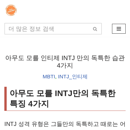
콘
텐
츠
로
건
아무도 모를 인티제 INTJ 만의 독특한 습관
너
4가지
뛰
MBTI
,
INTJ_인티제
기
아무도 모를 INTJ만의 독특한
특징 4가지
INTJ 성격 유형은 그들만의 독특하고 때로는 어