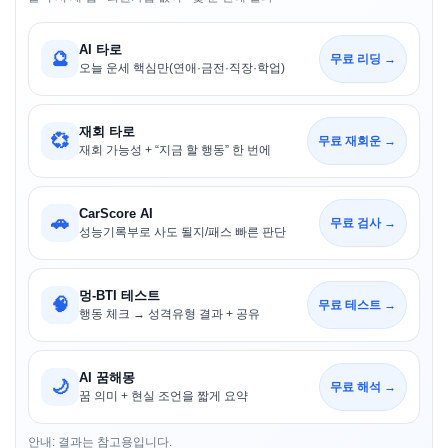
AI 타로
🔮
무료 리딩 →
오늘 운세 핵심만(연애·금전·직장·학업)
재회 타로
💞
무료 재회운 →
재회 가능성 + “지금 할 행동” 한 번에
CarScore AI
🚗
무료 검사 →
성능기록부로 사도 될지/패스 빠른 판단
멍-BTI 테스트
🧠
무료 테스트 →
행동 체크 → 성격유형 결과 + 공유
AI 꿈해몽
🌙
무료 해석 →
꿈 의미 + 현실 조언을 짧게 요약
안내: 결과는 참고용입니다.