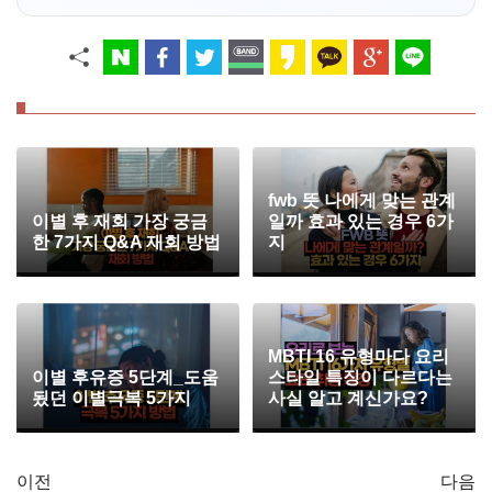
fwb 뜻 나에게 맞는 관계
이별 후 재회 가장 궁금
일까 효과 있는 경우 6가
한 7가지 Q&A 재회 방법
지
MBTI 16 유형마다 요리
이별 후유증 5단계_도움
스타일 특징이 다르다는
됬던 이별극복 5가지
사실 알고 계신가요?
이전
다음