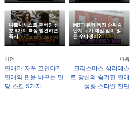
나르시시스트 후버링 신
MBTI 유형 특징 순위 4
호 9가지 특징 발견하면
단계 누가 제일 말이 많
즉시
은 수다쟁이?
이전
다음
연애가 자꾸 꼬인다?
크리스마스 심리테스
연애의 판을 바꾸는 밀
트 당신의 숨겨진 연애
당 스킬 5가지
성향 스타일 진단