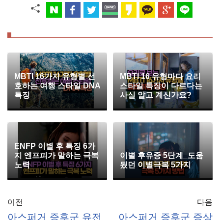
MBTI 16가지 유형별 선
MBTI 16 유형마다 요리
호하는 여행 스타일 DNA
스타일 특징이 다르다는
특징
사실 알고 계신가요?
ENFP 이별 후 특징 6가
지 엔프피가 말하는 극복
이별 후유증 5단계_도움
노력
됬던 이별극복 5가지
이전
다음
아스퍼거 증후군 유전
아스퍼거 증후군 증상