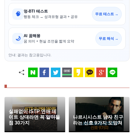
멍-BTI 테스트
🧠
무료 테스트 →
행동 체크 → 성격유형 결과 + 공유
AI 꿈해몽
🌙
무료 해석 →
꿈 의미 + 현실 조언을 짧게 요약
안내: 결과는 참고용입니다.
실패없이 ISTP 연애 데
이트 상대라면 꼭 알아둘
나르시시스트 남자 친구
점 30가지
라는 신호 9가지 도망쳐