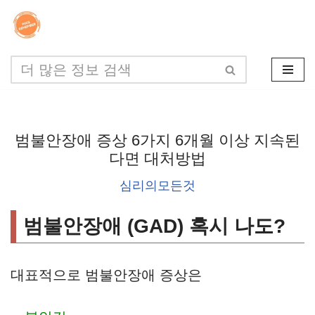
콘
텐
츠
로
건
범불안장애 증상 6가지 6개월 이상 지속된
너
다면 대처방법
뛰
심리의모든것
기
범불안장애 (GAD) 혹시 나도?
대표적으로 범불안장애 증상은