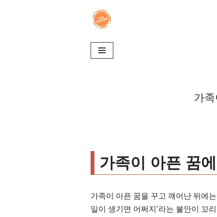
콘
텐
츠
로
건
너
가족
뛰
기
가족이 아픈 꿈에
가족이 아픈 꿈을 꾸고 깨어난 뒤에는
일이 생기면 어쩌지’라는 불안이 꼬리