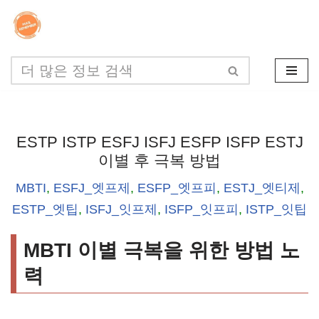
콘
텐
츠
로
건
ESTP ISTP ESFJ ISFJ ESFP ISFP ESTJ
너
이별 후 극복 방법
뛰
MBTI
,
ESFJ_엣프제
,
ESFP_엣프피
,
ESTJ_엣티제
,
기
ESTP_엣팁
,
ISFJ_잇프제
,
ISFP_잇프피
,
ISTP_잇팁
MBTI 이별 극복을 위한 방법 노
력