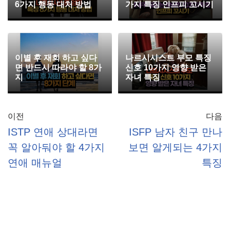
6가지 행동 대처 방법
가지 특징 인프피 꼬시기
이별 후 재회 하고 싶다
나르시시스트 부모 특징
면 반드시 따라야 할 8가
신호 10가지 영향 받은
지
자녀 특징
이전
다음
ISTP 연애 상대라면
ISFP 남자 친구 만나
꼭 알아둬야 할 4가지
보면 알게되는 4가지
연애 매뉴얼
특징