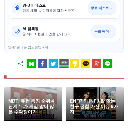
멍-BTI 테스트
🧠
무료 테스트 →
행동 체크 → 성격유형 결과 + 공유
AI 꿈해몽
🌙
무료 해석 →
꿈 의미 + 현실 조언을 짧게 요약
안내: 결과는 참고용입니다.
MBTI 유형 특징 순위 4
ENFP 와 INFJ 잘 맞는
단계 누가 제일 말이 많
친구 궁합 가진 이유 9가
은 수다쟁이?
지