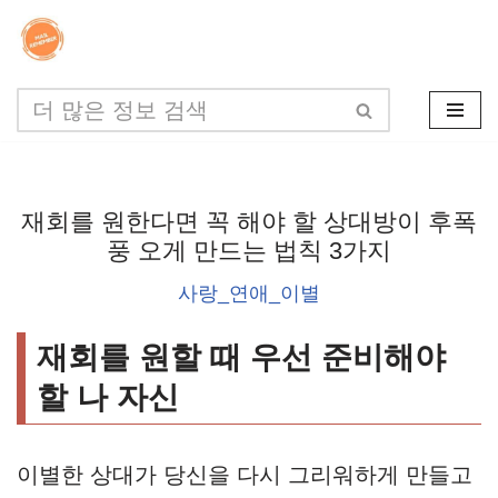
콘
텐
츠
로
건
재회를 원한다면 꼭 해야 할 상대방이 후폭
너
풍 오게 만드는 법칙 3가지
뛰
사랑_연애_이별
기
재회를 원할 때 우선 준비해야
할 나 자신
이별한 상대가 당신을 다시 그리워하게 만들고