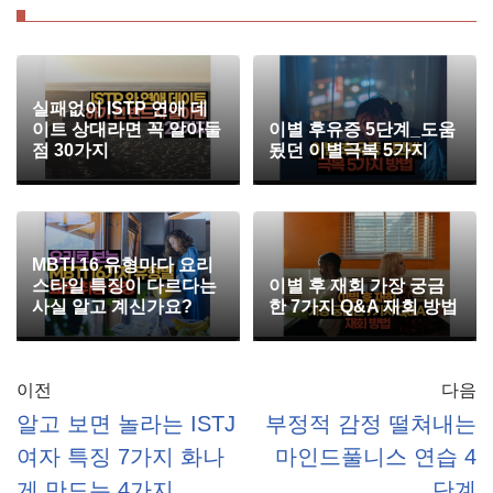
실패없이 ISTP 연애 데
이트 상대라면 꼭 알아둘
이별 후유증 5단계_도움
점 30가지
됬던 이별극복 5가지
MBTI 16 유형마다 요리
스타일 특징이 다르다는
이별 후 재회 가장 궁금
사실 알고 계신가요?
한 7가지 Q&A 재회 방법
이전
다음
알고 보면 놀라는 ISTJ
부정적 감정 떨쳐내는
여자 특징 7가지 화나
마인드풀니스 연습 4
게 만드는 4가지
단계