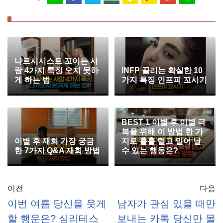
나르시시스트 꼬이는 사
람 4가지 특징 오지 못하
INFP 끌리는 확실한 10
게 하는 법
가지 특징 인프피 꼬시기
BEST 1 이별 후 이별 극
복을 위해 이 방법 한 가
이별 후 재회 가장 궁금
지로 훌훌 털고 일어 날
한 7가지 Q&A 재회 방법
수 있는 행동은?
이전
다음
이번 여름 당신을 웃게
남자가 관심 있을 때만
할 행운은? 심리테스
보내는 카톡 당신만 몰