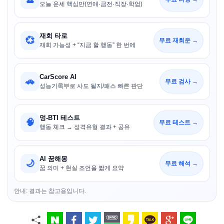
오늘 운세 핵심만(연애·금전·직장·학업)
재회 타로
💞
무료 재회운 →
재회 가능성 + “지금 할 행동” 한 번에
CarScore AI
🚗
무료 검사 →
성능기록부로 사도 될지/패스 빠른 판단
멍-BTI 테스트
🧠
무료 테스트 →
행동 체크 → 성격유형 결과 + 공유
AI 꿈해몽
🌙
무료 해석 →
꿈 의미 + 현실 조언을 짧게 요약
안내: 결과는 참고용입니다.