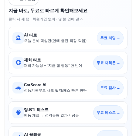
지금 바로, 무료로 빠르게 확인해보세요
클릭 시 새 탭 · 회원가입 없이 · 몇 분 안에 결과
AI 타로
🔮
무료 리딩 →
오늘 운세 핵심만(연애·금전·직장·학업)
재회 타로
💞
무료 재회운 →
재회 가능성 + “지금 할 행동” 한 번에
CarScore AI
🚗
무료 검사 →
성능기록부로 사도 될지/패스 빠른 판단
멍-BTI 테스트
🧠
무료 테스트 →
행동 체크 → 성격유형 결과 + 공유
AI 꿈해몽