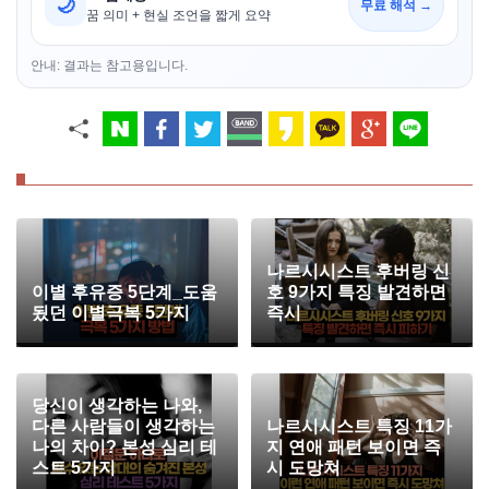
🌙
무료 해석 →
꿈 의미 + 현실 조언을 짧게 요약
안내: 결과는 참고용입니다.
나르시시스트 후버링 신
이별 후유증 5단계_도움
호 9가지 특징 발견하면
됬던 이별극복 5가지
즉시
당신이 생각하는 나와,
다른 사람들이 생각하는
나르시시스트 특징 11가
나의 차이? 본성 심리 테
지 연애 패턴 보이면 즉
스트 5가지
시 도망쳐