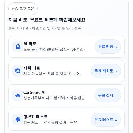
✨ AI 도구 모음
지금 바로, 무료로 빠르게 확인해보세요
클릭 시 새 탭 · 회원가입 없이 · 몇 분 안에 결과
AI 타로
🔮
무료 리딩 →
오늘 운세 핵심만(연애·금전·직장·학업)
재회 타로
💞
무료 재회운 →
재회 가능성 + “지금 할 행동” 한 번에
CarScore AI
🚗
무료 검사 →
성능기록부로 사도 될지/패스 빠른 판단
멍-BTI 테스트
🧠
무료 테스트 →
행동 체크 → 성격유형 결과 + 공유